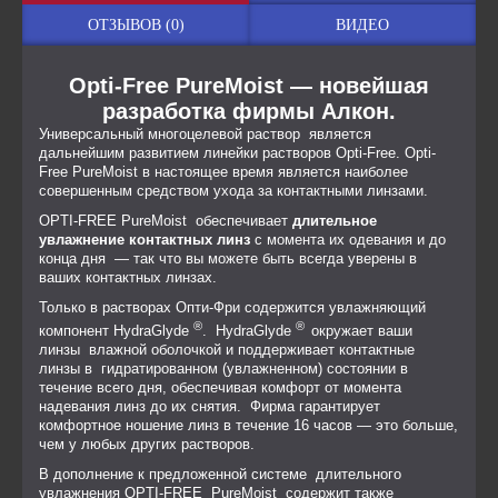
ОТЗЫВОВ (0)
ВИДЕО
Opti-Free PureMoist
— новейшая
разработка фирмы Алкон.
Универсальный многоцелевой раствор является
дальнейшим развитием линейки растворов Opti-Free. Opti-
Free PureMoist в настоящее время является наиболее
совершенным средством ухода за контактными линзами.
OPTI-FREE PureMoist обеспечивает
длительное
увлажнение контактных линз
с момента их одевания и до
конца дня — так что вы можете быть всегда уверены в
ваших контактных линзах.
Только в растворах Опти-Фри содержится увлажняющий
®
®
компонент HydraGlyde
. HydraGlyde
окружает ваши
линзы влажной оболочкой и поддерживает контактные
линзы в гидратированном (увлажненном) состоянии в
течение всего дня, обеспечивая комфорт от момента
надевания линз до их снятия. Фирма гарантирует
комфортное ношение линз в течение 16 часов — это больше,
чем у любых других растворов.
В дополнение к предложенной системе длительного
увлажнения OPTI-FREE PureMoist содержит также