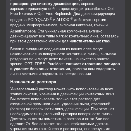
проверенную систему дезинфекции,
хорошо
зарекомендовавшую себя в предыдущих разработках Opti-
Free Express и Opti-Free Replenish. Два дезинфицирующих
®
®
средства POLYQUAD
и ALDOX
действуют против
вредных микроорганизмов, включая бактерии, грибы и
.
Acanthamoeba
Эта уникальная компонента активно
дезинфицирует все типы мягких контактных линз, оставаясь
при этом достаточно мягкой для
чувствительных глаз
.
Белки и липидных соединения из ваших слез могут
накапливаться на поверхности контактные линзы, вызывая
раздражение и могут даже влияять на качество вашего
зрение. OPTI-FREE PureMoist
снижает отложение липидов
и удаляет белковых отложения,
помогая вам содержать
линзы чистыми и ощущать их всегда новыми.
Назначение раствора.
Универсальный раствор может быть использован на всех
этапах очистки, хранения и дезинфекции контактных линз.
Вы можете использовать только этот раствор для
ежедневной промывки линз, удаления пыли, отложений
(белков) на поверхности линз, дезинфекции. При этом нет
необходимости тщательной протирки поверхности линзы.
Достаточно линзы поместить в раствор и он за Вас все
сделает.От Вас остается только необходимым достать
утром линзы из контейнера с раствором, ополоснуть их