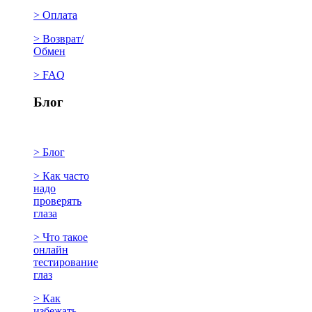
> Оплата
> Возврат/
Обмен
> FAQ
Блог
> Блог
> Как часто
надо
проверять
глаза
> Что такое
онлайн
тестирование
глаз
> Как
избежать