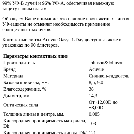
99% УФ-В лучей и 96% УФ-А, обеспечивая надежную
защиту вашим глазам
Обращаем Ваше внимание, что наличие в контактных линзах
УФ-защиты не отменяет необходимость применение
солнцезащитных очков.
Контактные линзы Acuvue Oasys 1-Day доступны также в
упаковках по 90 блистеров.
Параметры контактных линз
Производитель
Johnson&Johnson
Бренд
Acuvue
Материал
Силикон-гидрогель
Базовая кривизна, мм.
8,5; 9,0
Влагосодержание, %
38
Диаметр, мм.
14,3
От -12,00D до
Оптическая сила
+8,00D
Толщина линзы в центре, мм.
0,085
Кислородная проницаемость материала,
103
Dk
Кислородная проницаемость линзы, Dk/t
121