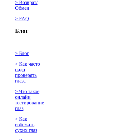
> Возврат/
Обмен
> FAQ
Блог
> Блог
> Как часто
надо
проверять
глаза
> Что такое
онлайн
тестирование
глаз
> Как
избежать
сухих глаз